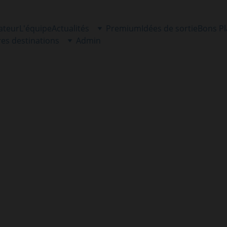
ateur
L'équipe
Actualités
Premium
Idées de sortie
Bons P
res destinations
Admin