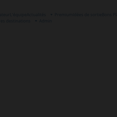
ateur
L'équipe
Actualités
Premium
Idées de sortie
Bons P
res destinations
Admin