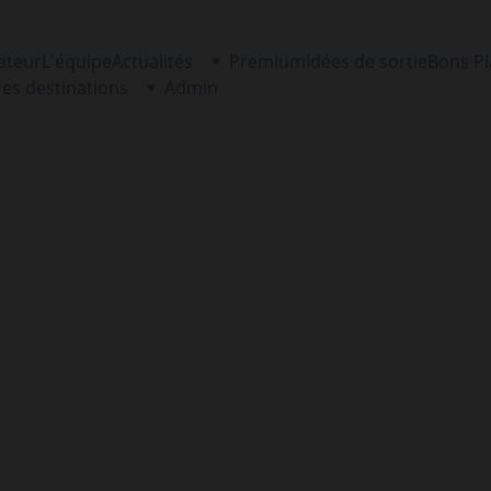
ateur
L'équipe
Actualités
Premium
Idées de sortie
Bons P
res destinations
Admin
INFORMATIONS LOCALES
Fabrice Tomazzy Chandor.
10 novembre 2024