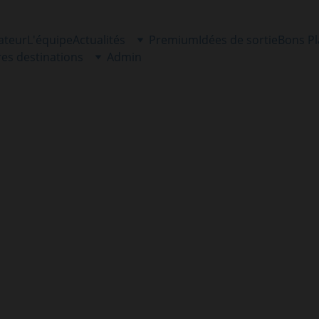
ateur
L'équipe
Actualités
Premium
Idées de sortie
Bons P
res destinations
Admin