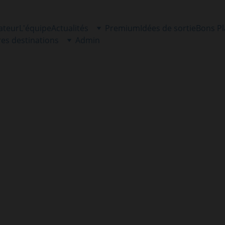
ateur
L'équipe
Actualités
Premium
Idées de sortie
Bons P
res destinations
Admin
INFORMATIONS LOCALES
Fabrice Tomazzy Chandor
22 octobre 2024