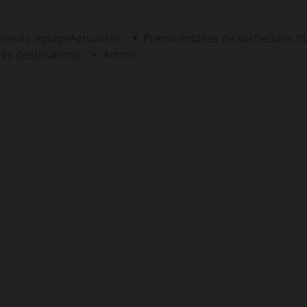
ateur
L'équipe
Actualités
Premium
Idées de sortie
Bons P
res destinations
Admin